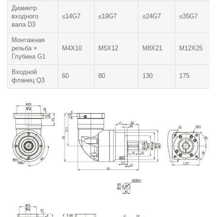
Диаметр
входного
≤14G7
≤19G7
≤24G7
≤35G7
вала D3
Монтажная
резьба ×
M4X10
M5X12
M8X21
M12X25
Глубина G1
Входной
60
80
130
175
фланец Q3