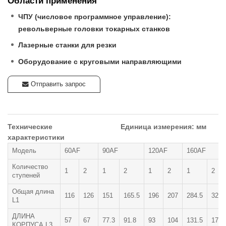
Области применения
ЧПУ (числовое программное управление):
револьверные головки токарных станков
Лазерные станки для резки
Оборудование с круговыми направляющими
Отправить запрос
Технические
Единица измерения: мм
характеристики
Модель
60AF
90AF
120AF
160AF
Количество
1
2
1
2
1
2
1
2
ступеней
Общая длина
116
126
151
165.5
196
207
284.5
323
L1
ДЛИНА
57
67
77.3
91.8
93
104
131.5
170
КОРПУСА L3