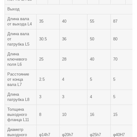
Выход
Длина вала
35
40
55
87
от выхода L4
Длина вала
от
30.5
36
50
80
патрубка L5
Длина
ключевого
25
28
40
70
поля L6
Расстояние
от конца
2.5
4
5
5
вала L7
Длина
3
3
4
5
патрубка L8
Толщина
выходного
8
10
16
15
фланца L11
Диаметр
выходного
φ14h7
φ20h7
φ25h7
φ40H7