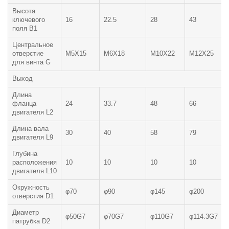
Высота
ключевого
16
22.5
28
43
поля В1
Центральное
отверстие
M5X15
M6X18
M10X22
M12X25
для винта G
Выход
Длина
фланца
24
33.7
48
66
двигателя L2
Длина вала
30
40
58
79
двигателя L9
Глубина
расположения
10
10
10
10
двигателя L10
Окружность
φ70
φ90
φ145
φ200
отверстия D1
Диаметр
φ50G7
φ70G7
φ110G7
φ114.3G7
патрубка D2