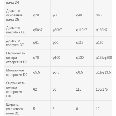
вала D4
Диаметр
основания
φ20
φ30
φ40
φ45
вала D5
Диаметр
φ50h7
φ80h7
φ110h7
φ130H7
патрубка D6
Диаметр
φ61
φ90
φ115
φ160
корпуса D7
Окружность
центра
φ70
φ100
φ130
φ185/φ200
отверстия D8
Монтажное
φ5.5
φ6.5
φ8.5
φ11/φ13.5
отверстие D9
Окружность
центра
62
90
115
160/175
отверстия
D10
Ширина
ключевого
5
6
8
12
поля В1